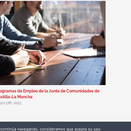
ogramas de Empleo de la Junta de Comunidades de
Red.es pub
stilla-La Mancha
programa K
yo 17th, 2023
octubre 18th
 Si continúa navegando, consideramos que acepta su uso.