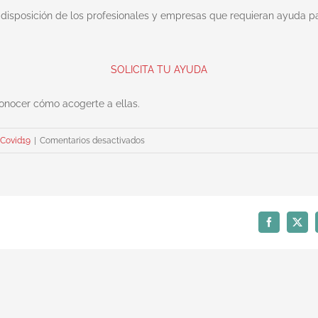
sposición de los profesionales y empresas que requieran ayuda pa
SOLICITA TU AYUDA
onocer cómo acogerte a ellas.
en
Covid19
|
Comentarios desactivados
«Cheque
exportador»
en
Castilla-
La
Facebook
X
Mancha
para
paliar
el
efecto