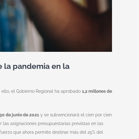
e la pandemia en la
a ello, el Gobierno Regional ha aprobado
1,2 millones de
 30 de junio de 2021
y se subvencionará el cien por cien
r las asignaciones presupuestarias previstas en las
fuerzo que ahora permite destinar más del 25% del