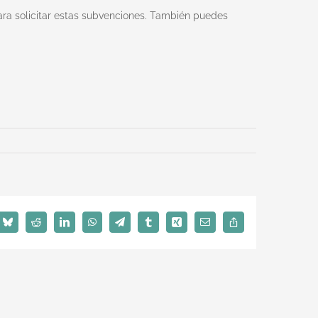
ra solicitar estas subvenciones. También puedes
Bluesky
Reddit
LinkedIn
WhatsApp
Telegram
Tumblr
Xing
Email
Copy
Link