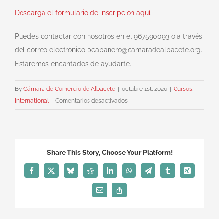
Descarga el formulario de inscripción aquí
.
Puedes contactar con nosotros en el 967590093 o a través
del correo electrónico pcabanero@camaradealbacete.org.
Estaremos encantados de ayudarte.
By
Cámara de Comercio de Albacete
|
octubre 1st, 2020
|
Cursos
,
en
International
|
Comentarios desactivados
Curso
de
Internacionalización
a
Share This Story, Choose Your Platform!
través
de
Facebook
X
Bluesky
Reddit
LinkedIn
WhatsApp
Telegram
Tumblr
Xing
licitaciones
Email
Copy
y
Link
ayudas
de