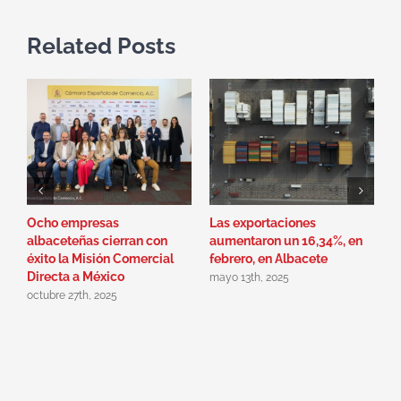
la
Related Posts
UE
Ocho empresas
Las exportaciones
L
albaceteñas cierran con
aumentaron un 16,34%, en
p
éxito la Misión Comercial
febrero, en Albacete
u
Directa a México
E
mayo 13th, 2025
octubre 27th, 2025
a