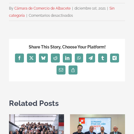
By
Cámara de Comercio de Albacete
|
diciembre 1st, 2021
|
Sin
en
categoría
|
Comentarios desactivados
La
Cámara
de
Albacete
Share This Story, Choose Your Platform!
entrega
su
Facebook
X
Bluesky
Reddit
LinkedIn
WhatsApp
Telegram
Tumblr
Xing
Premio
Email
Copy
PYME
Link
del
Año
2021
Related Posts