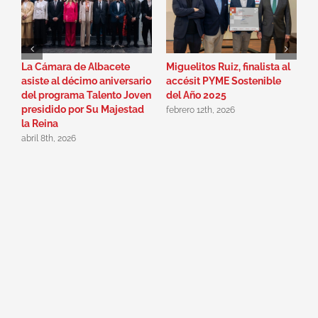
La Cámara de Albacete
Miguelitos Ruiz, finalista al
E
asiste al décimo aniversario
accésit PYME Sostenible
C
del programa Talento Joven
del Año 2025
E
presidido por Su Majestad
c
febrero 12th, 2026
la Reina
D
i
abril 8th, 2026
e
t
e