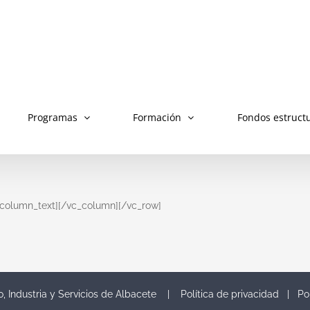
Programas
Formación
Fondos estruct
c_column_text][/vc_column][/vc_row]
o, Industria y Servicios de Albacete |
Política de privacidad
|
Po