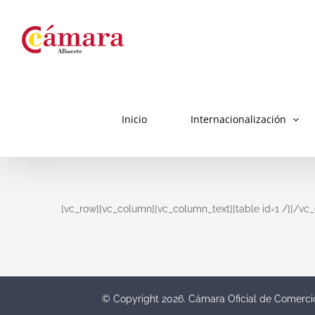
Skip
to
content
Inicio
Internacionalización
[vc_row][vc_column][vc_column_text][table id=1 /][/v
© Copyright
2026. Cámara Oficial de Comerci