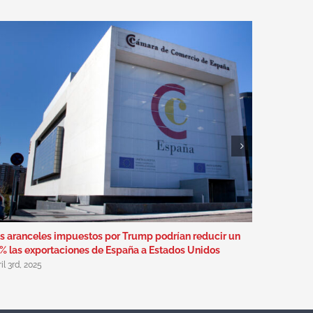
s aranceles impuestos por Trump podrían reducir un
Inscríbete
% las exportaciones de España a Estados Unidos
Cámara de
il 3rd, 2025
octubre 6th