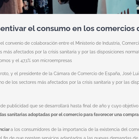
entivar el consumo en los comercios 
el convenio de colaboración entre el Ministerio de Industria, Come
 más afectados por la crisis sanitaria y por las disposiciones normat
nomos y el 47,1% son microempresas
aroto, y el presidente de la Cámara de Comercio de España, José Lu
o de los sectores más afectados por la crisis sanitaria y por las di
 publicidad que se desarrollará hasta final de año y cuyo objetiv
didas sanitarias adoptadas por el comercio para favorecer una compr
nciar
a los consumidores de la importancia de la existencia del com
l fin de que presten servicios adaptados a las nuevas demandas d