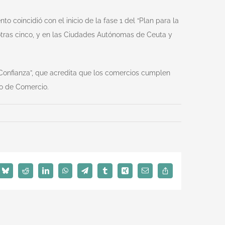
 coincidió con el inicio de la fase 1 del “Plan para la
otras cinco, y en las Ciudades Autónomas de Ceuta y
Confianza”, que acredita que los comercios cumplen
do de Comercio.
Bluesky
Reddit
LinkedIn
WhatsApp
Telegram
Tumblr
Xing
Email
Copy
Link