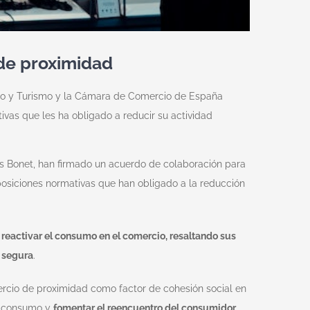
de proximidad
rcio y Turismo y la Cámara de Comercio de España
ivas que les ha obligado a reducir su actividad
is Bonet, han firmado un acuerdo de colaboración para
sposiciones normativas que han obligado a la reducción
o
reactivar el consumo en el comercio, resaltando sus
a segura
.
ercio de proximidad como factor de cohesión social en
e consumo y
fomentar el reencuentro del consumidor