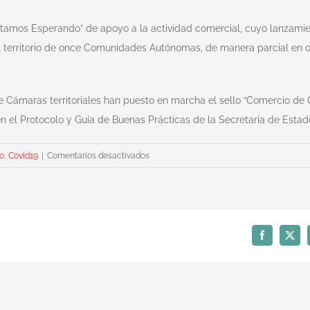
tamos Esperando” de apoyo a la actividad comercial, cuyo lanzamiento
el territorio de once Comunidades Autónomas, de manera parcial en 
Cámaras territoriales han puesto en marcha el sello “Comercio de 
en el Protocolo y Guía de Buenas Prácticas de la Secretaría de Esta
en
o
,
Covid19
|
Comentarios desactivados
Comienza
la
campaña
para
incentivar
Facebook
X
el
consumo
en
los