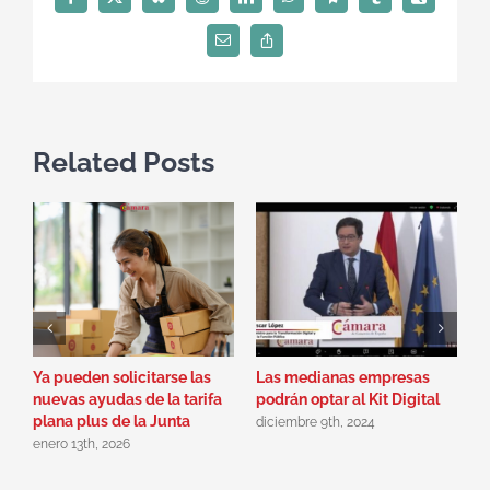
Facebook
X
Bluesky
Reddit
LinkedIn
WhatsApp
Telegram
Tumblr
Xing
Email
Copy
Link
Related Posts
Ya pueden solicitarse las
Las medianas empresas
P
nuevas ayudas de la tarifa
podrán optar al Kit Digital
J
plana plus de la Junta
C
diciembre 9th, 2024
enero 13th, 2026
m