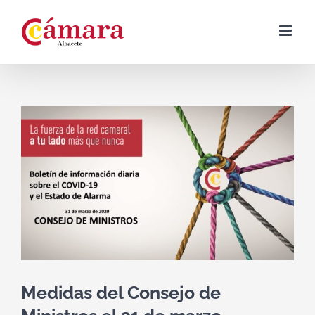
Skip
to
content
View
Larger
Image
Medidas del Consejo de