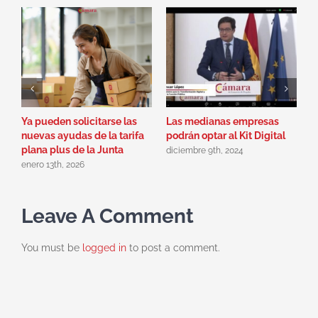
Ya pueden solicitarse las
Las medianas empresas
P
nuevas ayudas de la tarifa
podrán optar al Kit Digital
J
plana plus de la Junta
C
diciembre 9th, 2024
enero 13th, 2026
m
Leave A Comment
You must be
logged in
to post a comment.