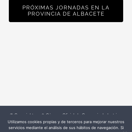
PRÓXIMAS JORNADAS EN LA
PROVINCIA DE ALBACETE
© Copyright
2026. Cámara Oficial de Comercio, Industria y
Utilizamos cookies propias y de terceros para mejorar nuestros
Servicios de Albacete |
Política de
servicios mediante el análisis de sus hábitos de navegación. Si
privacidad
|
Política de cookies
|
Aviso legal
|
Canal