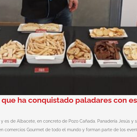
 que ha conquistado paladares con est
 y es de Albacete, en concreto de Pozo Cañada. Panadería Jesús y 
n en comercios Gourmet de todo el mundo y forman parte de los eve