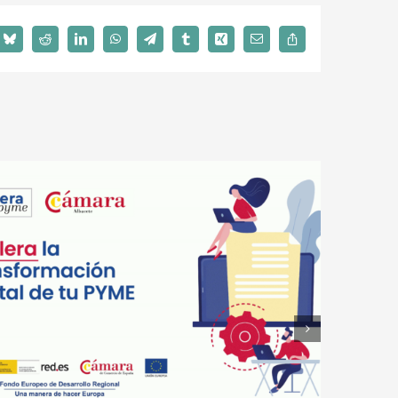
Bluesky
Reddit
LinkedIn
WhatsApp
Telegram
Tumblr
Xing
Email
Copy
Link