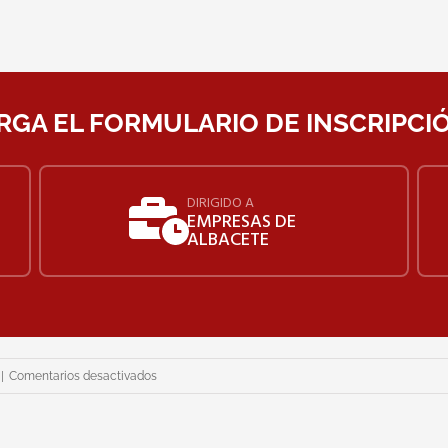
GA EL FORMULARIO DE INSCRIPCI
DIRIGIDO A
EMPRESAS DE
ALBACETE
en
|
Comentarios desactivados
Curso
de
«Financiación