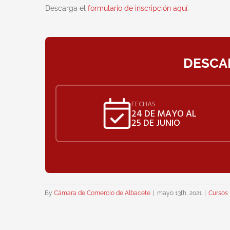
Descarga el
formulario de inscripción aquí
.
DESCAR
FECHAS
24 DE MAYO AL
25 DE JUNIO
By
Cámara de Comercio de Albacete
|
mayo 13th, 2021
|
Cursos