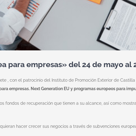
a para empresas» del 24 de mayo al 2
e , con el patrocinio del Instituto de Promoción Exterior de Castill
para empresas. Next Generation EU y programas europeos para impuls
 los fondos de recuperación que tienen a su alcance, así como most
uieran hacer crecer sus negocios a través de subvenciones europeas